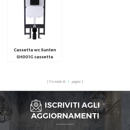
Cassetta wc Sunten
SH001G cassetta
incasso incasso per
vaso sospeso
Un totale di
1
pagine
ISCRIVITI AGLI
AGGIORNAMENTI