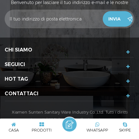
Benvenuto per lasciare il tuo indirizzo e-mail e le nostre
vendite ti contatteranno entro 24 ore. Grazie!
CHI SIAMO
SEGUICI
HOT TAG
CONTATTACI
Xiamen Sunten Sanitary Ware Industry Co.,Ltd. Tutti i diritti
riservati. |
XML
|
politica sulla riservatezza
Rete IPv6 supportata
IPv6
CASA
PRODOTTI
WHATSAPP
SKYPE