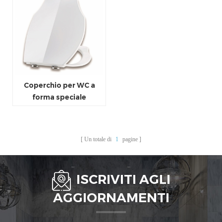
Coperchio per WC a
forma speciale
Coperchio serbatoio
conchiglia Onde
Fornitore di coprisedile
Un totale di
1
pagine
WC
ISCRIVITI AGLI
AGGIORNAMENTI