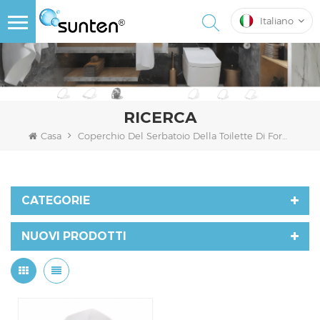
Italiano
RICERCA
Casa
Coperchio Del Serbatoio Della Toilette Di Forma Speciale
CATEGORIE
NUOVI PRODOTTI