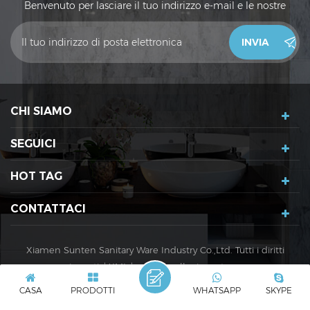
Benvenuto per lasciare il tuo indirizzo e-mail e le nostre
vendite ti contatteranno entro 24 ore. Grazie!
CHI SIAMO
SEGUICI
HOT TAG
CONTATTACI
Xiamen Sunten Sanitary Ware Industry Co.,Ltd. Tutti i diritti
riservati. |
XML
|
politica sulla riservatezza
Rete IPv6 supportata
IPv6
CASA
PRODOTTI
WHATSAPP
SKYPE