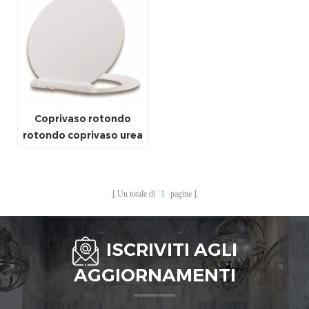
Coprivaso rotondo
rotondo coprivaso urea
bianco coprivaso con
chiusura a scatto
Un totale di
1
pagine
ISCRIVITI AGLI
AGGIORNAMENTI