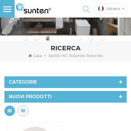
Italiano
RICERCA
Casa
Sedile WC Rotondo Rotondo
CATEGORIE
NUOVI PRODOTTI