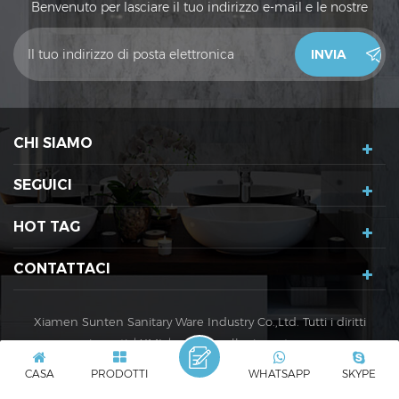
Benvenuto per lasciare il tuo indirizzo e-mail e le nostre
vendite ti contatteranno entro 24 ore. Grazie!
CHI SIAMO
SEGUICI
HOT TAG
CONTATTACI
Xiamen Sunten Sanitary Ware Industry Co.,Ltd. Tutti i diritti
riservati. |
XML
|
politica sulla riservatezza
Rete IPv6 supportata
IPv6
CASA
PRODOTTI
WHATSAPP
SKYPE