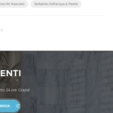
toio Wc Nascosto
Serbatoio Dell'acqua A Parete
e
MENTI
tro 24 ore. Grazie!