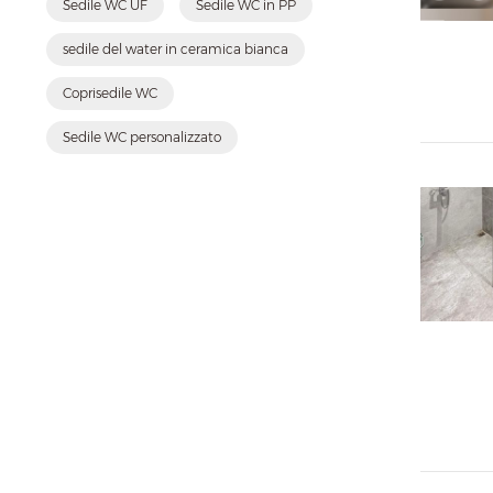
Sedile WC UF
Sedile WC in PP
sedile del water in ceramica bianca
Coprisedile WC
Sedile WC personalizzato