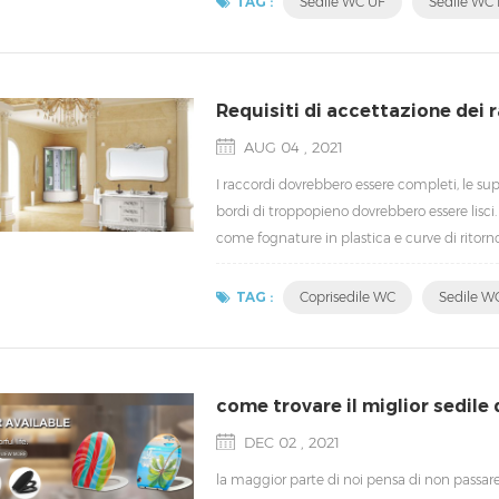
TAG :
Sedile WC UF
Sedile WC 
Requisiti di accettazione dei r
AUG 04 , 2021
I raccordi dovrebbero essere completi, le supe
bordi di troppopieno dovrebbero essere lisci. 
come fognature in plastica e curve di ritorn
di qualità come perdite e spargimento non de
TAG :
Coprisedile WC
Sedile WC
come trovare il miglior sedile 
DEC 02 , 2021
la maggior parte di noi pensa di non passare