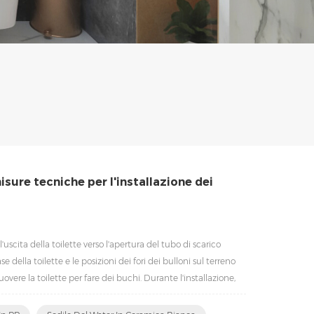
isure tecniche per l'installazione dei
'uscita della toilette verso l'apertura del tubo di scarico
e della toilette e le posizioni dei fori dei bulloni sul terreno
ere la toilette per fare dei buchi. Durante l'installazione,
o ad anello della bocca del t...