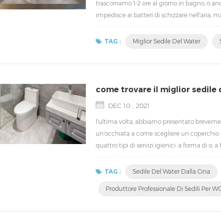
trascorriamo 1-2 ore al giorno in bagno, o anche
impedisce ai batteri di schizzare nell'aria,
trovare un sedile del water adatto per il tu
TAG :
Miglior Sedile Del Water
come trovare il miglior sedile 
DEC 10 , 2021
l'ultima volta, abbiamo presentato breveme
un'occhiata a come scegliere un coperchio d
quattro tipi di servizi igienici: a forma di o, a
distinguere? non'importa, guarda l'immagine 
TAG :
Sedile Del Water Dalla Cina
Produttore Professionale Di Sedili Per W