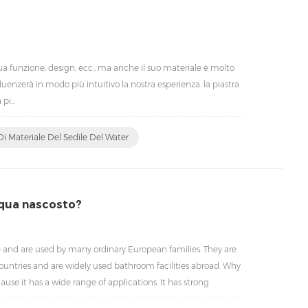
ua funzione, design, ecc., ma anche il suo materiale è molto
fluenzerà in modo più intuitivo la nostra esperienza. la piastra
i...
Di Materiale Del Sedile Del Water
cqua nascosto?
 and are used by many ordinary European families. They are
tries and are widely used bathroom facilities abroad. Why
cause it has a wide range of applications. It has strong
es. It can be widely used in public places such as...