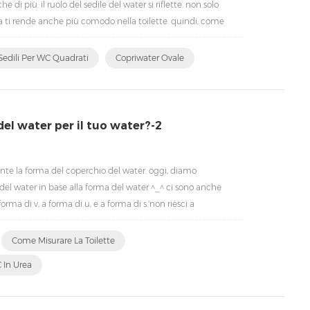
 di più. il ruolo del sedile del water si riflette. non solo
 ma ti rende anche più comodo nella toilette. quindi, come
o water è anche molto importante. quando...
Sedili Per WC Quadrati
Copriwater Ovale
del water per il tuo water?-2
nte la forma del coperchio del water. oggi, diamo
el water in base alla forma del water ^_^ ci sono anche
 forma di v, a forma di u, e a forma di s.'non riesci a
qui sotto: prima di tutto, distinguere la forma del wc in ba...
Come Misurare La Toilette
C In Urea