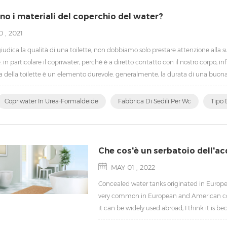
no i materiali del coperchio del water?
 , 2021
iudica la qualità di una toilette, non dobbiamo solo prestare attenzione alla s
in particolare il copriwater, perché è a diretto contatto con il nostro corpo, in
a della toilette è un elemento durevole. generalmente, la durata di una buona p
Copriwater In Urea-Formaldeide
Fabbrica Di Sedili Per Wc
Tipo 
Che cos'è un serbatoio dell'a
MAY 01 , 2022
Concealed water tanks originated in Europe
very common in European and American coun
it can be widely used abroad, I think it is be
practicability and is suitable for various plac