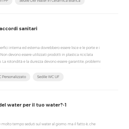
In PP
Sedile Del Water In Ceramica Bianca
accordi sanitari
rfici interna ed esterna dovrebbero essere lisce e le porte e i
Non devono essere utilizzati prodotti in plastica riciclata
o. La rotondità e la durezza devono essere garantite; problemi
vono essere causati. E un certifi...
 Personalizzato
Sedile WC UF
del water per il tuo water?-1
 molto tempo seduti sul water al giorno. ma il fatto è, che