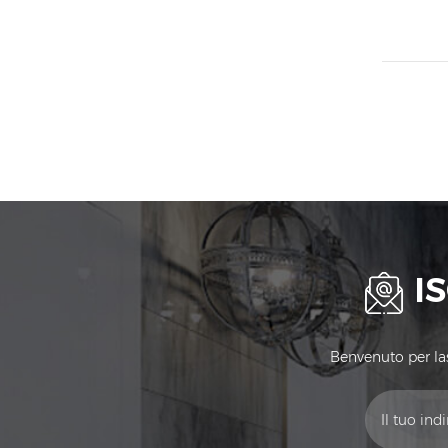
I
Benvenuto per lasc