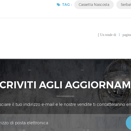
TAG :
Cassetta Nascosta
Serba
Un totale di
1
pagin
SCRIVITI AGLI AGGIORNA
iare il tuo indirizzo e-mail e le nostre vendite ti contatteranno en