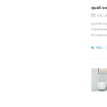
quali so
DEC 20
quando si g
importante. 
di copertur
TAG :