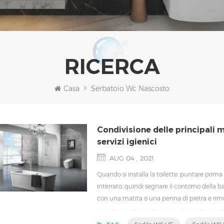
RICERCA
Casa
Serbatoio Wc Nascosto
Condivisione delle principali m
servizi igienici
AUG 04 , 2021
Quando si installa la toilette, puntare prima l
interrato, quindi segnare il contorno della bas
con una matita o una penna di pietra e rimuov
rimuovere il tappo del tubo o lo speciale tapp