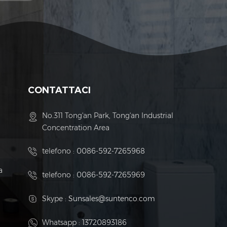
CONTATTACI
No.311 Tong'an Park, Tong'an Industrial
Concentration Area
telefono :
0086-592-7265968
a
telefono :
0086-592-7265969
Skype :
Sunsales@suntenco.com
Whatsapp :
13720893186